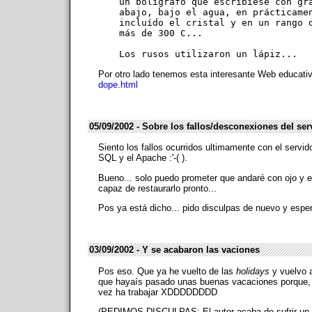
un bolígrafo que escribiese con gra
abajo, bajo el agua, en prácticamen
incluído el cristal y en un rango d
más de 300 C...

Por otro lado tenemos esta interesante Web educati
dope.html
05/09/2002 - Sobre los fallos/desconexiones del ser
Siento los fallos ocurridos ultimamente con el servido
SQL y el Apache :'-( ).
Bueno... solo puedo prometer que andaré con ojo y e
capaz de restaurarlo pronto...
Pos ya está dicho... pido disculpas de nuevo y esper
03/09/2002 - Y se acabaron las vaciones
Pos eso. Que ya he vuelto de las
holidays
y vuelvo a
que hayaís pasado unas buenas vacaciones porque, n
vez ha trabajar XDDDDDDDD
(PEDIMOS DISCULPAS: El autor acaba de sufrir u