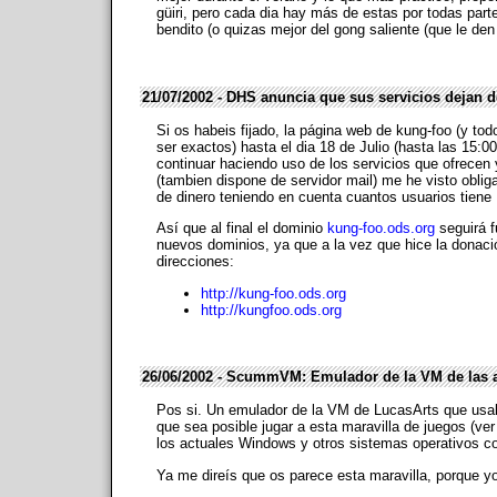
güiri, pero cada dia hay más de estas por todas part
bendito (o quizas mejor del gong saliente (que le den
21/07/2002 - DHS anuncia que sus servicios dejan d
Si os habeis fijado, la página web de kung-foo (y tod
ser exactos) hasta el dia 18 de Julio (hasta las 15:
continuar haciendo uso de los servicios que ofrecen
(tambien dispone de servidor mail) me he visto obli
de dinero teniendo en cuenta cuantos usuarios tiene
Así que al final el dominio
kung-foo.ods.org
seguirá f
nuevos dominios, ya que a la vez que hice la donac
direcciones:
http://kung-foo.ods.org
http://kungfoo.ods.org
26/06/2002 - ScummVM: Emulador de la VM de las a
Pos si. Un emulador de la VM de LucasArts que usab
que sea posible jugar a esta maravilla de juegos (v
los actuales Windows y otros sistemas operativos c
Ya me direís que os parece esta maravilla, porque yo