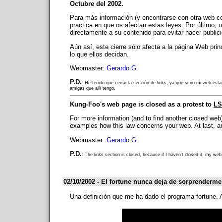
Octubre del 2002.
Para más información (y encontrarse con otra web c
practica en que os afectan estas leyes. Por último, u
directamente a su contenido para evitar hacer public
Aún así, este cierre sólo afecta a la página Web p
lo que ellos decidan.
Webmaster:
Gerardo G.
P.D.
: He tenido que cerrar la sección de links, ya que si no mi web est
amigas que allí tengo.
Kung-Foo's web page is closed as a protest to
LS
For more information (and to find another closed web
examples how this law concerns your web. At last, 
Webmaster:
Gerardo G.
P.D.
: The links section is closed, because if I haven't closed it, my w
02/10/2002 - El fortune nunca deja de sorprenderme
Una definición que me ha dado el programa fortune. A