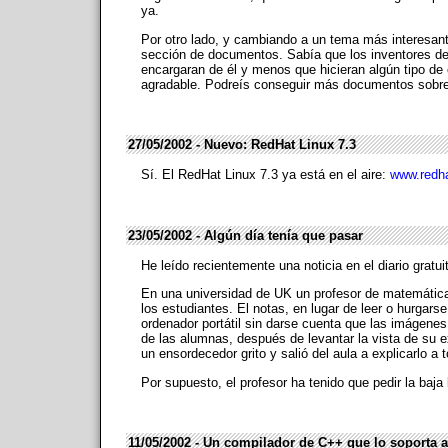
ya.
Por otro lado, y cambiando a un tema más interesante
sección de documentos. Sabía que los inventores de 
encargaran de él y menos que hicieran algún tipo de 
agradable. Podreís conseguir más documentos sobr
27/05/2002 - Nuevo: RedHat Linux 7.3
Sí. El RedHat Linux 7.3 ya está en el aire:
www.redh
23/05/2002 - Algún día tenía que pasar
He leído recientemente una noticia en el diario gratu
En una universidad de UK un profesor de matemática
los estudiantes. El notas, en lugar de leer o hurgar
ordenador portátil sin darse cuenta que las imágenes
de las alumnas, después de levantar la vista de su
un ensordecedor grito y salió del aula a explicarlo a
Por supuesto, el profesor ha tenido que pedir la baja 
11/05/2002 - Un compilador de C++ que lo soporta 