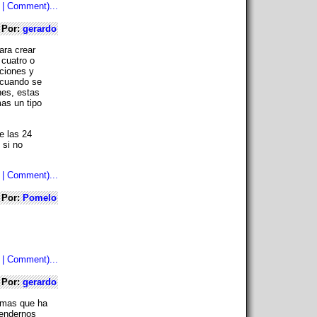
 | Comment)...
Por:
gerardo
ara crear
 cuatro o
aciones y
 cuando se
nes, estas
as un tipo
e las 24
 si no
 | Comment)...
Por:
Pomelo
 | Comment)...
Por:
gerardo
iomas que ha
rendernos