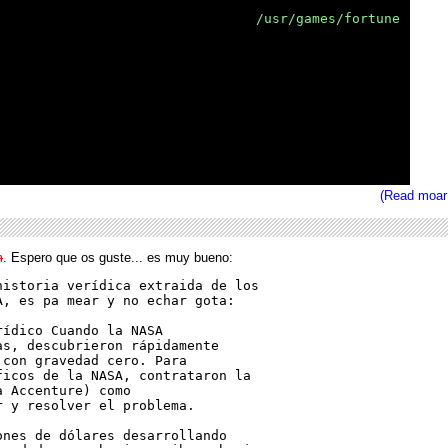
choochoo /]$ ls -l /usr/games/fortune

 root        12908 sep  4  2001 
/usr/games/fortune
an@choochoo /]$ /usr/games/fortune

comment:

us element of a source program included so the

can remember what the hell it was he was doing

ter.  Only the weak-minded need them, according

  to those who think they aren't.

[superman@choochoo /]$ !!

 hit the keys so hard, it hurts.

(Read moar
m
. Espero que os guste... es muy bueno:
istoria verídica extraida de los

, es pa mear y no echar gota: 

ídico Cuando la NASA

s, descubrieron rápidamente

con gravedad cero. Para

icos de la NASA, contrataron la

 Accenture) como

 y resolver el problema.

nes de dólares desarrollando
