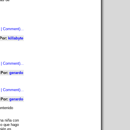
 | Comment)...
Por:
killabyte
 | Comment)...
Por:
gerardo
 | Comment)...
Por:
gerardo
ontenido
na niña con
 lo que hago
bién es