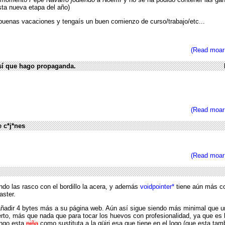
ta nueva etapa del año)
uenas vacaciones y tengaís un buen comienzo de curso/trabajo/etc...
(Read moar
así que hago propaganda.
(Read moar
e c*j*nes
(Read moar
o las rasco con el bordillo la acera, y además
voidpointer*
tiene aún más c
aster.
 añadir 4 bytes más a su página web. Aún así sigue siendo más minimal que u
cierto, más que nada que para tocar los huevos con profesionalidad, ya que es
ongo esta
niña
como sustituta a la güiri esa que tiene en el logo (que esta tam