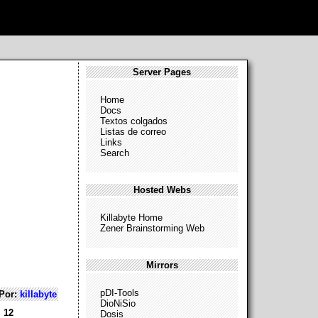
Server Pages
Home
Docs
Textos colgados
Listas de correo
Links
Search
Hosted Webs
Killabyte Home
Zener Brainstorming Web
Mirrors
pDI-Tools
Por:
killabyte
DioNiSio
l 12
Dosis