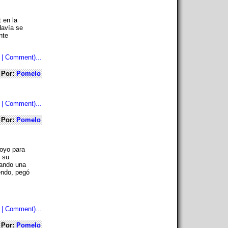
 en la
davía se
nte
 | Comment)...
Por:
Pomelo
 | Comment)...
Por:
Pomelo
oyo para
n su
uando una
endo, pegó
 | Comment)...
Por:
Pomelo