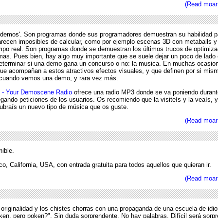
(Read moar
'demos'. Son programas donde sus programadores demuestran su habilidad p
arecen imposibles de calcular, como por ejemplo escenas 3D con metaballs y
iempo real. Son programas donde se demuestran los últimos trucos de optimiz
mas. Pues bien, hay algo muy importante que se suele dejar un poco de lado
determinar si una demo gana un concurso o no: la musica. En muchas ocasio
ue acompañan a estos atractivos efectos visuales, y que definen por si mism
s cuando vemos una demo, y rara vez más.
t - Your Demoscene Radio
ofrece una radio MP3 donde se va poniendo durant
ando peticiones de los usuarios. Os recomiendo que la visiteís y la veaís, y
ubraís un nuevo tipo de música que os guste.
(Read moar
nible.
, California, USA, con entrada gratuita para todos aquellos que quieran ir.
(Read moar
 originalidad y los chistes chorras con una propaganda de una escuela de id
ken, pero poken?". Sin duda sorprendente. No hay palabras. Difícil será sorp