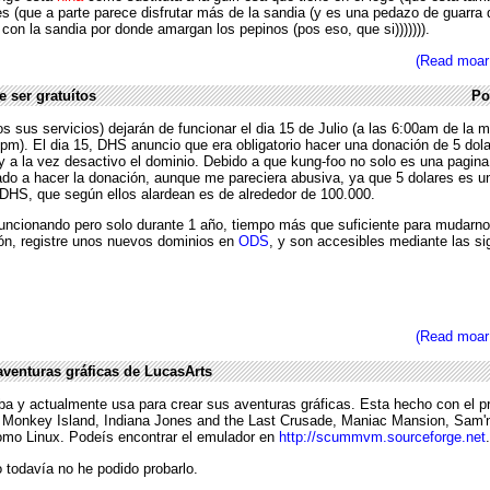
es (que a parte parece disfrutar más de la sandia (y es una pedazo de guarra
 con la sandia por donde amargan los pepinos (pos eso, que si))))))).
(Read moar
e ser gratuítos
Po
os sus servicios) dejarán de funcionar el dia 15 de Julio (a las 6:00am de la
00pm). El dia 15, DHS anuncio que era obligatorio hacer una donación de 5 dol
 y a la vez desactivo el dominio. Debido a que kung-foo no solo es una pagin
gado a hacer la donación, aunque me pareciera abusiva, ya que 5 dolares es u
 DHS, que según ellos alardean es de alrededor de 100.000.
uncionando pero solo durante 1 año, tiempo más que suficiente para mudarn
ión, registre unos nuevos dominios en
ODS
, y son accesibles mediante las si
(Read moar
venturas gráficas de LucasArts
a y actualmente usa para crear sus aventuras gráficas. Esta hecho con el p
er Monkey Island, Indiana Jones and the Last Crusade, Maniac Mansion, Sam'n
omo Linux. Podeís encontrar el emulador en
http://scummvm.sourceforge.net
.
 todavía no he podido probarlo.