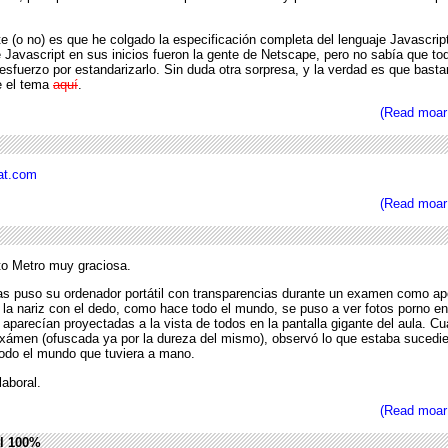
 (o no) es que he colgado la especificación completa del lenguaje Javascript
Javascript en sus inicios fueron la gente de Netscape, pero no sabía que to
esfuerzo por estandarizarlo. Sin duda otra sorpresa, y la verdad es que basta
e el tema
aquí
.
(Read moar
at.com
(Read moar
ito Metro muy graciosa.
s puso su ordenador portátil con transparencias durante un examen como ap
se la nariz con el dedo, como hace todo el mundo, se puso a ver fotos porno e
 aparecían proyectadas a la vista de todos en la pantalla gigante del aula. C
 exámen (ofuscada ya por la dureza del mismo), observó lo que estaba sucedi
 todo el mundo que tuviera a mano.
laboral.
(Read moar
al 100%