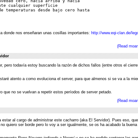
vedad cero, hacia arriba y hacia

te cualquier superficie

e temperaturas desde bajo cero hasta

va donde nos enseñaran unas cosillas importantes:
http://www.eqi-clan.de/leg
(Read moar
vidor
r, pero todavía estoy buscando la razón de dichos fallos (entre otros el cierr
staré atento a como evoluciona el server, para que almenos si se va a la mie
o que no se vuelvan a repetir estos períodos de server petado.
(Read moar
 estar al cargo de administrar este cacharro (aka El Servidor). Pues eso, qu
o quiero ser borde pero lo voy a ser igualmente, se os ha acabado la buena 
n momento
Pepe Navarro jodiendo a Noemí
y no se ha podido contener las ga