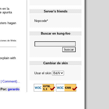
n en la
Server's friends
e apunta
Nopcode*
sters hagan
Buscar en kung-foo
ecciones de Webs
xplain with
Cambiar de skin
Usar el skin
 | Comment)...
Por:
gerardo