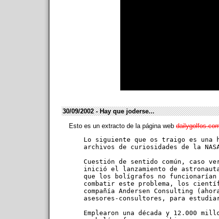
[superman@
-rwxr-xr-x    1 root    
[superm
        A superfluo
        programmer 
        six months la
      
Don't
30/09/2002 - Hay que joderse...
Esto es un extracto de la página web
dailygolfos.co
Lo siguiente que os traigo es una h
archivos de curiosidades de la NASA
Cuestión de sentido común, caso ver
inició el lanzamiento de astronauta
que los bolígrafos no funcionarían 
combatir este problema, los científ
compañía Andersen Consulting (ahora
asesores-consultores, para estudiar
Emplearon una década y 12.000 millo