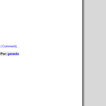
 | Comment)...
Por:
gerardo