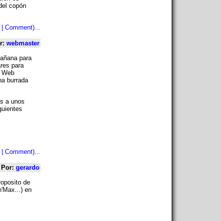
 del copón
 | Comment)...
r:
webmaster
 mañana para
ares para
a Web
na burrada
os a unos
guientes
 | Comment)...
Por:
gerardo
roposito de
'Max...) en