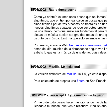
15/06/2002 - Radio demo scene
Como ya sabreís existen unas cosas que se llaman 
algoritmos, que en tiempo real calculan cosas que p
cinco titanics por detrás o zooms de fractales en t
nuevos algoritmos capaces de resolver estos proble
ve una demo, pero que suele ser fundamental para 
piezas de música suelen ser grandes obras de arte q
distinto de música. Lastima que solo solemos oirla
Por suerto, ahora la Web
Nectarine - scenemusic.ne
horas del dia, música de la demoscene según van lleg
sabeís lo que es la música de una demo, quiza desc
10/06/2002 - Mozilla 1.0 kicks out!
La versión definitiva de
Mozilla
, la 1.0, ya está dispo
Para celebrarlo se prepara una
fiesta
en San Francisco
30/05/2002 - Javascript 1.3 y la madre que lo pario
Primero de todo quiero hacer mención al colmo de la
llegado a mi buzón, que venía rezando: "English spo