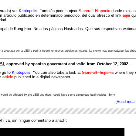
errada) ver
Kriptopolis
. También podeís ojear
Starcraft Hispania
donde explica
n artículo publicado en determinado periodico, del cual ofrezco el link
aquí
qu
idad.
rincipal de Kung-Foo. No a las páginas Hosteadas. Que sus respectivos webma
aría afectada por la LSSI y podría incurrir en graves problemas legales. Lo siento más que nada por las dir
SI
, approved by spanish goverment and valid from October 12, 2002.
) go to
Kriptopolis
. You can also take a look at
Starcraft Hispania
where they e
an
article
published in a digital newspaper.
eb would be affected by the LSSI and then I could have some dangerous legal troubles. Sorry.
(Read moar
hi va, sin ningún comentario a añadir: