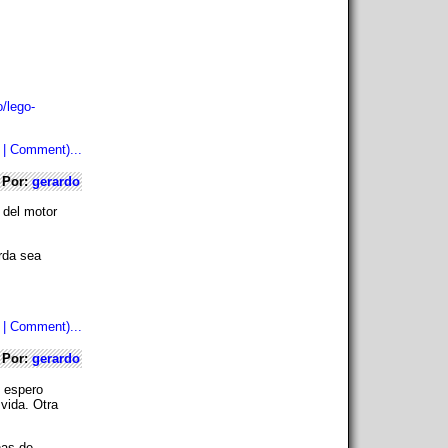
o/lego-
 | Comment)...
Por:
gerardo
e del motor
rda sea
 | Comment)...
Por:
gerardo
e espero
vida. Otra
nas de