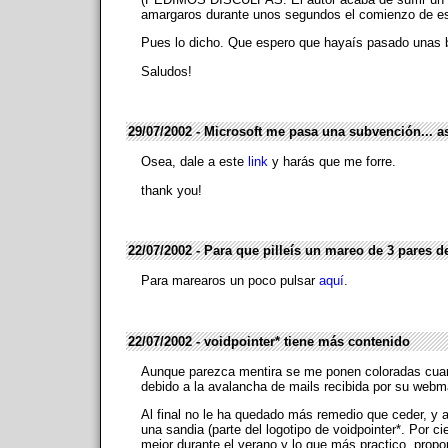
amargaros durante unos segundos el comienzo de es
Pues lo dicho. Que espero que hayaís pasado unas b
Saludos!
29/07/2002 - Microsoft me pasa una subvención... 
Osea, dale a este
link
y harás que me forre.
thank you!
22/07/2002 - Para que pilleís un mareo de 3 pares d
Para marearos un poco pulsar
aquí
.
22/07/2002 - voidpointer* tiene más contenido
Aunque parezca mentira se me ponen coloradas cuand
debido a la avalancha de mails recibida por su webm
Al final no le ha quedado más remedio que ceder, y
una sandia (parte del logotipo de voidpointer*. Por 
mejor durante el verano y lo que más practico, prop