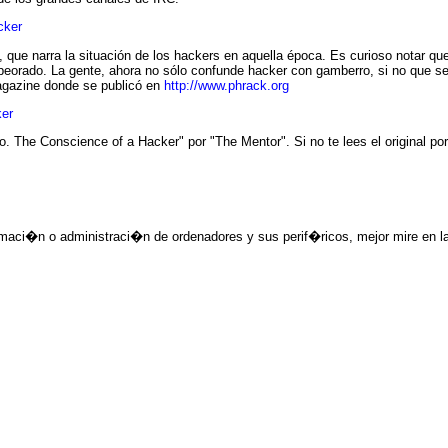
cker
que narra la situación de los hackers en aquella época. Es curioso notar qu
orado. La gente, ahora no sólo confunde hacker con gamberro, si no que se 
magazine donde se publicó en
http://www.phrack.org
ker
o. The Conscience of a Hacker" por "The Mentor". Si no te lees el original po
aci�n o administraci�n de ordenadores y sus perif�ricos, mejor mire en l