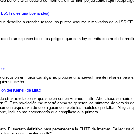
ara beneficiar al usuario de Internet, o más bien perjudicarlo. Aquí recojo alg
a LSSI no es una buena idea)
' que describe a grandes rasgos los puntos oscuros y malvados de la LSSICE
S
donde se exponen todos los peligros que esta ley entraña contra el desarroll
ones
 discusión en Foros Canalgame, propone una nueva línea de refranes para e
ier situación.
ón del Kernel (de Linux)
 de otras revelaciones que suelen ser en Arameo, Latín, Afro-checo-sumerio o
 en C. Esta revelación me mostró como se generan los números de versión de
ción con esperanza de que alguien complete los módulos que faltan. Al igual 
ione, incluso me sorprendería que compilase a la primera.
o. El secreto definitivo para pertenecer a la ELITE de Internet. De lectura ob
 de los grandes canales de IRC.