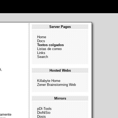
Server Pages
Home
Docs
Textos colgados
Listas de correo
Links
Search
A.
Hosted Webs
Killabyte Home
Zener Brainstorming Web
Mirrors
pDI-Tools
DioNiSio
ivamente
Dosis