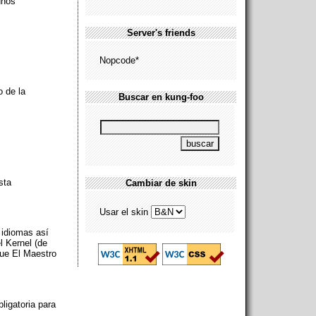
unos
Server's friends
Nopcode*
o de la
Buscar en kung-foo
sta
Cambiar de skin
Usar el skin
 idiomas así
l Kernel (de
que El Maestro
ligatoria para