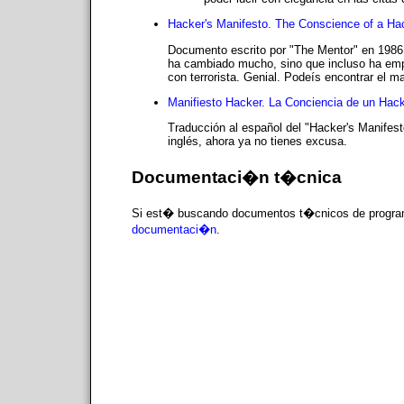
Hacker's Manifesto. The Conscience of a Ha
Documento escrito por "The Mentor" en 1986, 
ha cambiado mucho, sino que incluso ha empe
con terrorista. Genial. Podeís encontrar el 
Manifiesto Hacker. La Conciencia de un Hac
Traducción al español del "Hacker's Manifest
inglés, ahora ya no tienes excusa.
Documentaci�n t�cnica
Si est� buscando documentos t�cnicos de program
documentaci�n
.