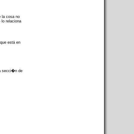
e la cosa no
lo relaciona
rque está en
a secci�n de