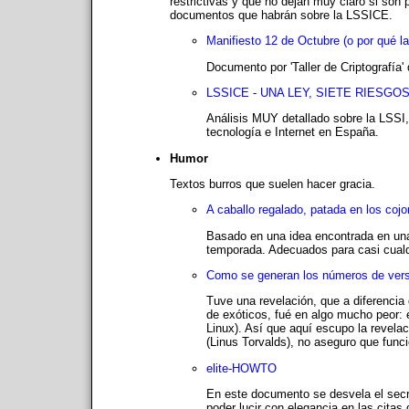
restrictivas y que no dejan muy claro si son p
documentos que habrán sobre la LSSICE.
Manifiesto 12 de Octubre (o por qué l
Documento por 'Taller de Criptografía
LSSICE - UNA LEY, SIETE RIESGO
Análisis MUY detallado sobre la LSSI, 
tecnología e Internet en España.
Humor
Textos burros que suelen hacer gracia.
A caballo regalado, patada en los coj
Basado en una idea encontrada en una
temporada. Adecuados para casi cualqu
Como se generan los números de versi
Tuve una revelación, que a diferencia
de exóticos, fué en algo mucho peor:
Linux). Así que aquí escupo la revela
(Linus Torvalds), no aseguro que func
elite-HOWTO
En este documento se desvela el secret
poder lucir con elegancia en las citas