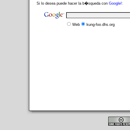
Si lo desea puede hacer la b�squeda con
Google!
:
Web
kung-foo.dhs.org