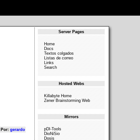
Server Pages
Home
Docs
Textos colgados
Listas de correo
Links
Search
Hosted Webs
Killabyte Home
Zener Brainstorming Web
Mirrors
pDI-Tools
Por:
gerardo
DioNiSio
Dosis