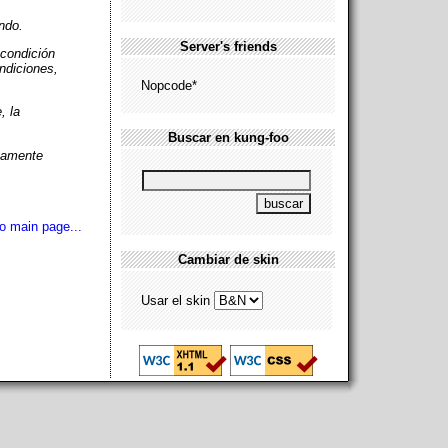
ndo.
Server's friends
 condición
ondiciones,
Nopcode*
, la
Buscar en kung-foo
icamente
o main page...
Cambiar de skin
Usar el skin